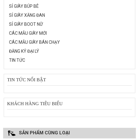
SỈ GIÀY BÚP BÊ
SỈ GIÀY XĂNG ĐAN
SỈ GIÀY BOOT NỮ
CÁC MẪU GIÀY MỚI
CÁC MẪU GIÀY BÁN CHẠY
ĐĂNG KÝ ĐẠI LÝ
TIN TỨC
TIN TỨC NỔI BẬT
KHÁCH HÀNG TIÊU BIỂU
SẢN PHẨM CÙNG LOẠI