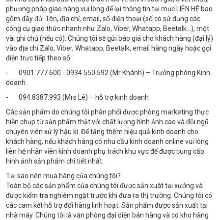
phương pháp giao hàng vui lòng để lại thông tin tại mục LIÊN HỆ bao
gồm đầy đủ: Tên, địa chỉ, email, số điện thoại (số có sử dụng các
công cụ giao thức nhanh như Zalo, Viber, Whatapp, Beetalk…), một
vài ghi chú (nếu có). Chúng tôi sẽ gửi báo giá cho khách hàng (đại lý)
vào địa chỉ Zalo, Viber, Whatapp, Beetalk, email hàng ngày hoặc gọi
điện trực tiếp theo số:
- 0901.777.600 - 0934.550.592 (Mr Khánh) – Trưởng phòng Kinh
doanh
- 094.8387.993 (Mrs Lê) – hỗ trợ kinh doanh
Các sản phẩm do chúng tôi phân phối được phòng marketing thực
hiện chụp từ sản phẩm thật với chất lượng hình ảnh cao và đội ngũ
chuyên viên xử lý hậu kì. Để tăng thêm hiệu quả kinh doanh cho
khách hàng, nếu khách hàng có nhu cầu kinh doanh online vui lòng
liên hệ nhân viên kinh doanh phụ trách khu vực để được cung cấp
hình ảnh sản phẩm chi tiết nhất.
Tại sao nên mua hàng của chúng tôi?
Toàn bộ các sản phẩm của chúng tôi được sản xuât tại xưởng và
được kiểm tra nghiêm ngặt trước khi đưa ra thị trường. Chúng tôi có
các cam kết hỗ trợ đổi hàng linh hoạt. Sản phẩm được sản xuất tại
nhà máy. Chúng tôi là văn phòng đại diện bán hàng và có kho hàng