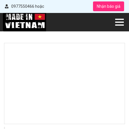
0977550466 hoặc
Nhận báo giá
0934550592