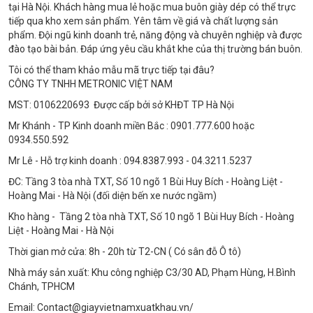
tại Hà Nội. Khách hàng mua lẻ hoặc mua buôn giày dép có thể trực
tiếp qua kho xem sản phẩm. Yên tâm về giá và chất lượng sản
phẩm. Đội ngũ kinh doanh trẻ, năng động và chuyên nghiệp và được
đào tạo bài bản. Đáp ứng yêu cầu khắt khe của thị trường bán buôn.
Tôi có thể tham khảo mẫu mã trực tiếp tại đâu?
CÔNG TY TNHH METRONIC VIỆT NAM
MST: 0106220693 Được cấp bởi sở KHĐT TP Hà Nội
Mr Khánh - TP Kinh doanh miền Bắc : 0901.777.600 hoặc
0934.550.592
Mr Lê - Hỗ trợ kinh doanh : 094.8387.993 - 04.3211.5237
ĐC: Tầng 3 tòa nhà TXT, Số 10 ngõ 1 Bùi Huy Bích - Hoàng Liệt -
Hoàng Mai - Hà Nội (đối diện bến xe nước ngầm)
Kho hàng - Tầng 2 tòa nhà TXT, Số 10 ngõ 1 Bùi Huy Bích - Hoàng
Liệt - Hoàng Mai - Hà Nội
Thời gian mở cửa: 8h - 20h từ T2-CN ( Có sân đỗ Ô tô)
Nhà máy sản xuất: Khu công nghiệp C3/30 AD, Phạm Hùng, H.Bình
Chánh, TPHCM
Email: Contact@giayvietnamxuatkhau.vn/