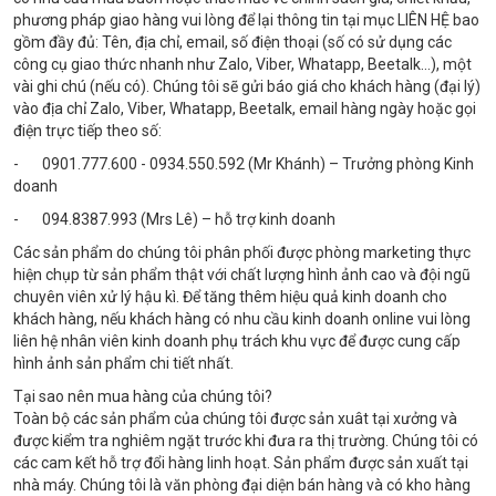
phương pháp giao hàng vui lòng để lại thông tin tại mục LIÊN HỆ bao
gồm đầy đủ: Tên, địa chỉ, email, số điện thoại (số có sử dụng các
công cụ giao thức nhanh như Zalo, Viber, Whatapp, Beetalk…), một
vài ghi chú (nếu có). Chúng tôi sẽ gửi báo giá cho khách hàng (đại lý)
vào địa chỉ Zalo, Viber, Whatapp, Beetalk, email hàng ngày hoặc gọi
điện trực tiếp theo số:
- 0901.777.600 - 0934.550.592 (Mr Khánh) – Trưởng phòng Kinh
doanh
- 094.8387.993 (Mrs Lê) – hỗ trợ kinh doanh
Các sản phẩm do chúng tôi phân phối được phòng marketing thực
hiện chụp từ sản phẩm thật với chất lượng hình ảnh cao và đội ngũ
chuyên viên xử lý hậu kì. Để tăng thêm hiệu quả kinh doanh cho
khách hàng, nếu khách hàng có nhu cầu kinh doanh online vui lòng
liên hệ nhân viên kinh doanh phụ trách khu vực để được cung cấp
hình ảnh sản phẩm chi tiết nhất.
Tại sao nên mua hàng của chúng tôi?
Toàn bộ các sản phẩm của chúng tôi được sản xuât tại xưởng và
được kiểm tra nghiêm ngặt trước khi đưa ra thị trường. Chúng tôi có
các cam kết hỗ trợ đổi hàng linh hoạt. Sản phẩm được sản xuất tại
nhà máy. Chúng tôi là văn phòng đại diện bán hàng và có kho hàng