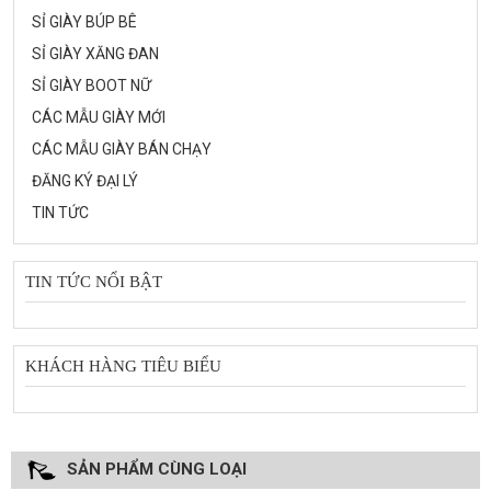
SỈ GIÀY BÚP BÊ
SỈ GIÀY XĂNG ĐAN
SỈ GIÀY BOOT NỮ
CÁC MẪU GIÀY MỚI
CÁC MẪU GIÀY BÁN CHẠY
ĐĂNG KÝ ĐẠI LÝ
TIN TỨC
TIN TỨC NỔI BẬT
KHÁCH HÀNG TIÊU BIỂU
SẢN PHẨM CÙNG LOẠI