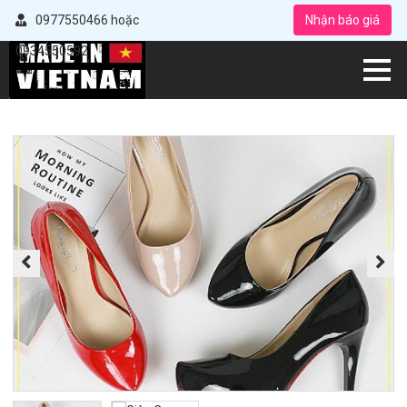
0977550466 hoặc
Nhận báo giá
0934550592