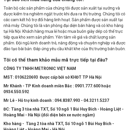
Toàn bộ các sản phẩm của chúng tôi được sản xuât tại xưởng và
được kiểm tra nghiêm ngặt trước khi đưa ra thị trường. Chúng tôi có
các cam kết hỗ trợ đổi hàng linh hoạt. Sản phẩm được sản xuất tại
nhà máy. Chúng tôi là văn phòng đại diện bán hàng và có kho hàng
tại Hà Nội. Khách hàng mua lẻ hoặc mua buôn giày dép có thể trực
tiếp qua kho xem sản phẩm. Yên tâm về giá và chất lượng sản
phẩm. Đội ngũ kinh doanh trẻ, năng động và chuyên nghiệp và được
đào tạo bài bản. Đáp ứng yêu cầu khắt khe của thị trường bán buôn.
Tôi có thể tham khảo mẫu mã trực tiếp tại đâu?
CÔNG TY TNHH METRONIC VIỆT NAM
MST: 0106220693 Được cấp bởi sở KHĐT TP Hà Nội
Mr Khánh - TP Kinh doanh miền Bắc : 0901.777.600 hoặc
0934.550.592
Mr Lê - Hỗ trợ kinh doanh : 094.8387.993 - 04.3211.5237
ĐC:
Tầng 3 tòa nhà TXT, Số 10 ngõ 1 Bùi Huy Bích - Hoàng Liệt -
Hoàng Mai - Hà Nội (đối diện bến xe nước ngầm)
Kho hàng - Tầng 2 tòa nhà TXT, Số 10 ngõ 1 Bùi Huy Bích -
Hoàng Liệt - Hoàng Mai - Hà Nội