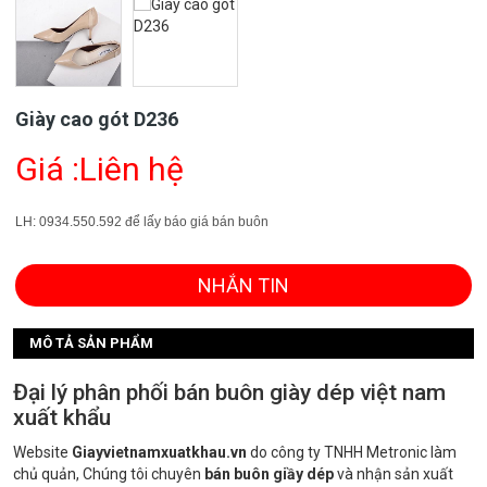
Giày cao gót D236
Giá :Liên hệ
LH: 0934.550.592 để lấy báo giá bán buôn
NHẮN TIN
MÔ TẢ SẢN PHẨM
Đại lý phân phối bán buôn giày dép việt nam
xuất khẩu
Website
Giayvietnamxuatkhau.vn
do công ty TNHH Metronic làm
chủ quản, Chúng tôi chuyên
bán buôn giầy dép
và nhận sản xuất