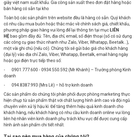
giày việt nam xuất khẩu. Gia công sản xuất theo đơn đặt hàng hoặc
bán hàng có sẵn tại kho
Toàn bộ các sản phẩm trên website đều là hàng có sẵn. Quý khách
có nhu cầu mua buôn hoặc thắc mắc về chính sách giá, chiết khấu,
phương pháp giao hàng vui lòng để lại thông tin tại mục
LIÊN
HỆ
bao gồm đầy đủ: Tên, địa chỉ, email, số điện thoại (số có sử dụng
các công cụ giao thức nhanh như Zalo, Viber, Whatapp, Beetalk…),
một vài ghi chú (nếu có). Chúng tôi sẽ gửi báo giá cho khách hàng
(đại lý) vào địa chỉ Zalo, Viber, Whatapp, Beetalk, email hàng ngày
hoặc gọi điện trực tiếp theo số:
- 0901.777.600 - 0934.550.592 (Mr Khánh) – Trưởng phòng Kinh
doanh
- 094.8387.993 (Mrs Lê) – hỗ trợ kinh doanh
Các sản phẩm do chúng tôi phân phối được phòng marketing thực
hiện chụp từ sản phẩm thật với chất lượng hình ảnh cao và đội ngũ
chuyên viên xử lý hậu kì. Để tăng thêm hiệu quả kinh doanh cho
khách hàng, nếu khách hàng có nhu cầu kinh doanh online vui lòng
liên hệ nhân viên kinh doanh phụ trách khu vực để được cung cấp
hình ảnh sản phẩm chi tiết nhất.
Tại sao nên mua hàng của chúng tôi?