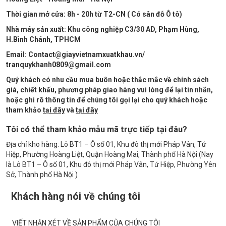
Thời gian mở cửa: 8h - 20h từ T2-CN ( Có sân đỗ Ô tô)
Nhà máy sản xuất: Khu công nghiệp C3/30 AD, Phạm Hùng,
H.Bình Chánh, TPHCM
Email: Contact@giayvietnamxuatkhau.vn/
tranquykhanh0809@gmail.com
Quý khách có nhu cầu mua buôn hoặc thắc mắc về chính sách
giá, chiết khấu, phương pháp giao hàng vui lòng để lại tin nhắn,
hoặc ghi rõ thông tin để chúng tôi gọi
lại cho quý khách hoặc
tham khảo
tại đây
và
tại đây
Tôi có thể tham khảo mẫu mã trực tiếp tại đâu?
Địa chỉ kho hàng: Lô BT1 – Ô số 01, Khu đô thị mới Pháp Vân, Tứ
Hiệp, Phường Hoàng Liệt, Quận Hoàng Mai, Thành phố Hà Nội (Nay
là Lô BT1 – Ô số 01, Khu đô thị mới Pháp Vân, Tứ Hiệp, Phường Yên
Sở, Thành phố Hà Nội )
Khách hàng nói về chúng tôi
VIẾT NHẬN XÉT VỀ SẢN PHẨM CỦA CHÚNG TÔI