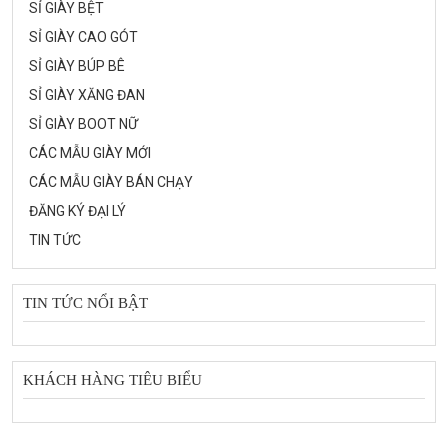
SỈ GIÀY BỆT
SỈ GIÀY CAO GÓT
SỈ GIÀY BÚP BÊ
SỈ GIÀY XĂNG ĐAN
SỈ GIÀY BOOT NỮ
CÁC MẪU GIÀY MỚI
CÁC MẪU GIÀY BÁN CHẠY
ĐĂNG KÝ ĐẠI LÝ
TIN TỨC
TIN TỨC NỔI BẬT
KHÁCH HÀNG TIÊU BIỂU