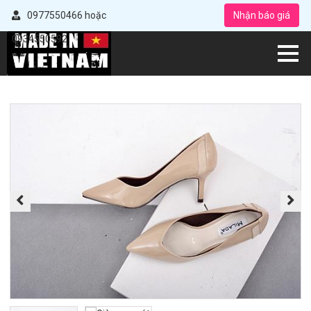
0977550466 hoặc
Nhận báo giá
0934550592