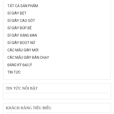
TẤT CẢ SẢN PHẨM
SỈ GIÀY BỆT
SỈ GIÀY CAO GÓT
SỈ GIÀY BÚP BÊ
SỈ GIÀY XĂNG ĐAN
SỈ GIÀY BOOT NỮ
CÁC MẪU GIÀY MỚI
CÁC MẪU GIÀY BÁN CHẠY
ĐĂNG KÝ ĐẠI LÝ
TIN TỨC
TIN TỨC NỔI BẬT
KHÁCH HÀNG TIÊU BIỂU