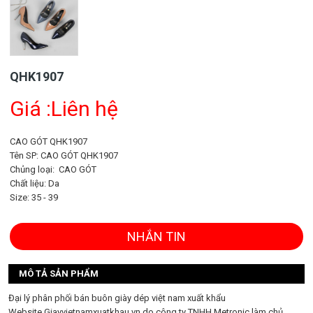
QHK1907
Giá :Liên hệ
CAO GÓT QHK1907
Tên SP: CAO GÓT QHK1907
Chủng loại: CAO GÓT
Chất liệu: Da
Size: 35 - 39
NHẮN TIN
MÔ TẢ SẢN PHẨM
Đại lý phân phối bán buôn giày dép việt nam xuất khẩu
Website Giayvietnamxuatkhau.vn do công ty TNHH Metronic làm chủ