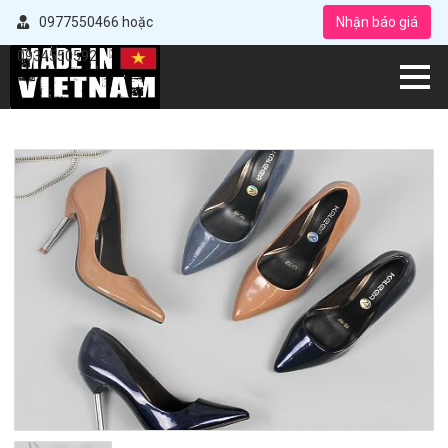
0977550466 hoặc
Nhận báo giá
0934550592