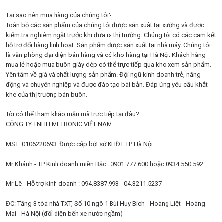
Tại sao nên mua hàng của chúng tôi?
Toàn bộ các sản phẩm của chúng tôi được sản xuât tại xưởng và được
kiểm tra nghiêm ngặt trước khi đưa ra thị trường. Chúng tôi có các cam kết
hỗ trợ đổi hàng linh hoạt. Sản phẩm được sản xuất tại nhà máy. Chúng tôi
là văn phòng đại diện bán hàng và có kho hàng tại Hà Nội. Khách hàng
mua lẻ hoặc mua buôn giày dép có thể trực tiếp qua kho xem sản phẩm.
Yên tâm về giá và chất lượng sản phẩm. Đội ngũ kinh doanh trẻ, năng
động và chuyên nghiệp và được đào tạo bài bản. Đáp ứng yêu cầu khắt
khe của thị trường bán buôn.
Tôi có thể tham khảo mẫu mã trực tiếp tại đâu?
CÔNG TY TNHH METRONIC VIỆT NAM
MST: 0106220693 Được cấp bởi sở KHĐT TP Hà Nội
Mr Khánh - TP Kinh doanh miền Bắc : 0901.777.600 hoặc 0934.550.592
Mr Lê - Hỗ trợ kinh doanh : 094.8387.993 - 04.3211.5237
ĐC: Tầng 3 tòa nhà TXT, Số 10 ngõ 1 Bùi Huy Bích - Hoàng Liệt - Hoàng
Mai - Hà Nội (đối diện bến xe nước ngầm)